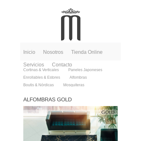
Inicio
Nosotros
Tienda Online
Servicios
Contacto
Cortinas & Verticales
Paneles Japoneses
Enrollables & Estores
Alfombras
Boutis & Nórdicas
Mosquiteras
ALFOMBRAS GOLD