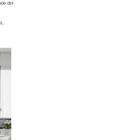
nde del
s,