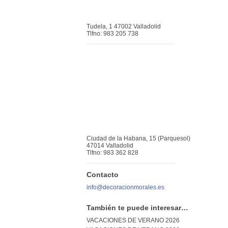
Tudela, 1 47002 Valladolid
Tlfno: 983 205 738
_________________________
Ciudad de la Habana, 15 (Parquesol)
47014 Valladolid
Tlfno: 983 362 828
_________________________
Contacto
info@decoracionmorales.es
También te puede interesar…
VACACIONES DE VERANO 2026