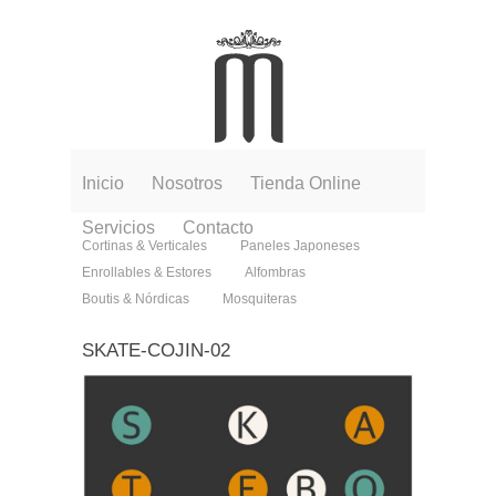
Inicio
Nosotros
Tienda Online
Servicios
Contacto
Cortinas & Verticales
Paneles Japoneses
Enrollables & Estores
Alfombras
Boutis & Nórdicas
Mosquiteras
SKATE-COJIN-02