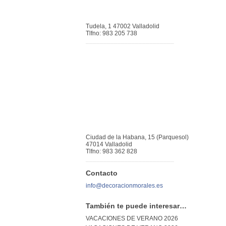
Tudela, 1 47002 Valladolid
Tlfno: 983 205 738
_________________________
Ciudad de la Habana, 15 (Parquesol)
47014 Valladolid
Tlfno: 983 362 828
_________________________
Contacto
info@decoracionmorales.es
También te puede interesar…
VACACIONES DE VERANO 2026